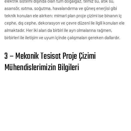
elektrik sistemi dışında olan tüm doğalgaz, temiz su, atık su,
asansör, ısıtma, soğutma, havalandırma ve güneş enerjisi gibi
teknik konuları ele alırken; mimari plan proje çizimi ise binanın iç
cephe, dış cephe, dekorasyon ve çevre düzeni ile ilgili konuları ele
almaktadır. Her iki alan da birbiri ile ayrı olmalarına rağmen,
birbirleri ile iletişim ve uyum içinde çalışmaları gereken dallardır.
3 – Mekanik Tesisat Proje Çizimi
Mühendislerimizin Bilgileri