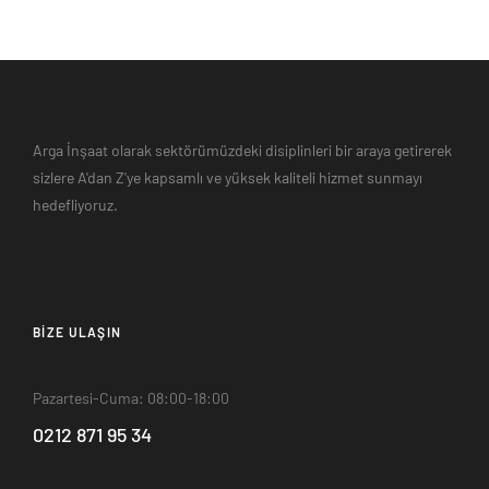
Arga İnşaat olarak sektörümüzdeki disiplinleri bir araya getirerek
sizlere A'dan Z'ye kapsamlı ve yüksek kaliteli hizmet sunmayı
hedefliyoruz.
BIZE ULAŞIN
Pazartesi-Cuma: 08:00-18:00
0212 871 95 34